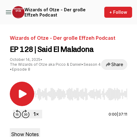
Wizards of Otze - Der große
+ Follow
Effzeh Podcast
Wizards of Otze - Der große Effzeh Podcast
EP 128 | Said El Maladona
October 14, 2025
•
Share
The Wizards of Otze aka Picco & Daniel
•
Season 4
•
Episode 8
Use Left/Right to seek, Home/End to jump to st
0:00
|
37:11
Show Notes